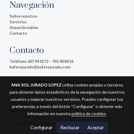
Navegación
Sobre nosotros
Servicios
Atención online
Contacto
Contacto
Teléfono:
607 94 10 72
--
955 40 84 16
bufetejurado@bufetejurado.com
C/Doctor González Caraballo 1 Edf.Portasevilla, Planta 2-Mod. 2
ANA SOL JURADO LOPEZ
utiliza cookies propias y terceros
Sevilla (Sevilla) - España
para obtener datos estadísticos de la navegación de nuestros
Aviso legal
usuarios y mejorar nuestros servicios. Puedes configurar tus
Política de cookies
preferencias a través del botón “Configurar” o obtener más
Gestión de cookies
información en nuestra
política de cookies
.
Política de privacidad
Declaración de accesibilidad
Configurar
Rechazar
Aceptar