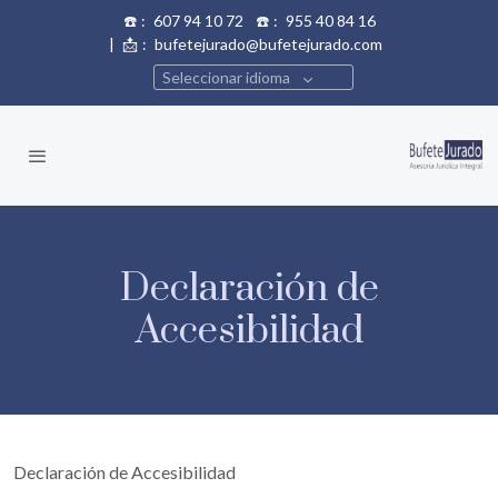
☎️
:
607 94 10 72
☎️
:
955 40 84 16
|
📩
:
bufetejurado@bufetejurado.com
Seleccionar idioma
Declaración de
Accesibilidad
Declaración de Accesibilidad